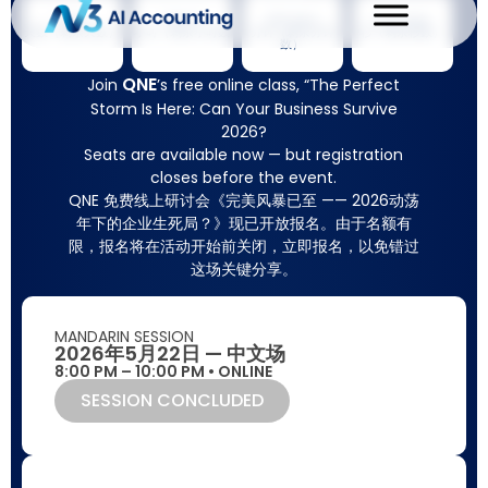
Days
Hours
Minutes
Seconds
天数（剩余天数）
小时（剩余小时数
分钟（剩余分钟
秒（剩余秒数）
数）
QNE
Join
’s free online class, “The Perfect
Storm Is Here: Can Your Business Survive
2026?
Seats are available now — but registration
closes before the event.
QNE 免费线上研讨会《完美风暴已至 —— 2026动荡
年下的企业生死局？》现已开放报名。由于名额有
限，报名将在活动开始前关闭，立即报名，以免错过
这场关键分享。
MANDARIN SESSION
2026年5月22日 — 中文场
8:00 PM – 10:00 PM • ONLINE
SESSION CONCLUDED